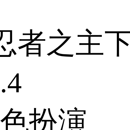
忍者之主
.4
色扮演