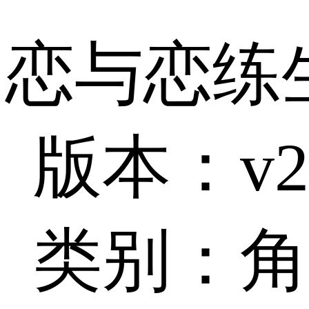
恋与恋练
版本：v2.
类别：角