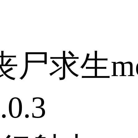
丧尸求生m
0.3