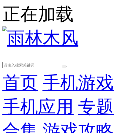
正在加载
首页
手机游戏
手机应用
专题
合集
游戏攻略