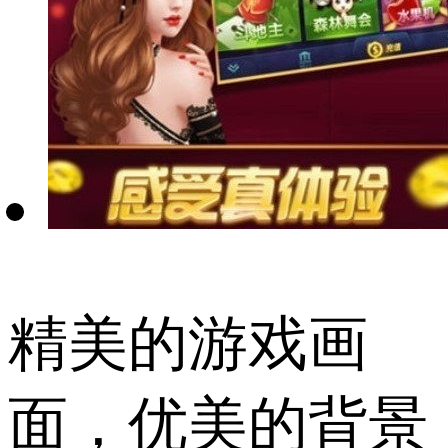
精美的游戏画
面，优美的背景