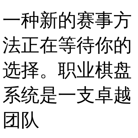
一种新的赛事方
法正在等待你的
选择。职业棋盘
系统是一支卓越
团队