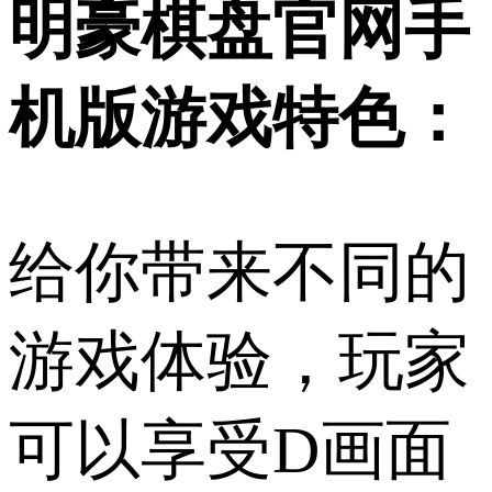
明豪棋盘官网手
机版游戏特色：
给你带来不同的
游戏体验，玩家
可以享受D画面