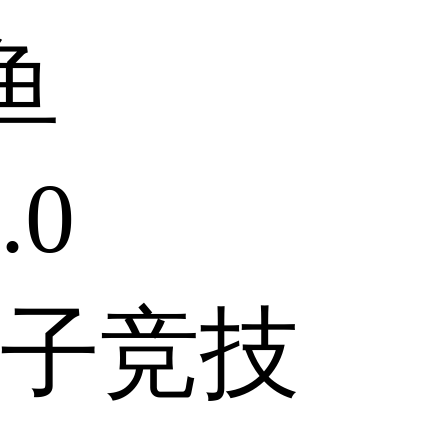
鱼
.0
子竞技