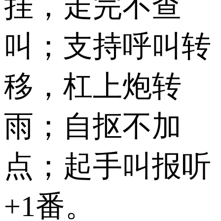
挂，走完不查
叫；支持呼叫转
移，杠上炮转
雨；自抠不加
点；起手叫报听
+1番。