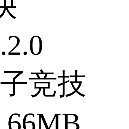
快
2.0
子竞技
.66MB