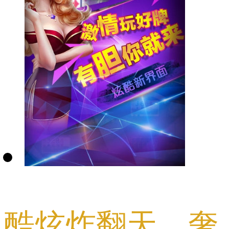
酷炫炸翻天，奢