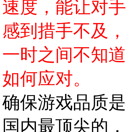
速度，能让对手
感到措手不及，
一时之间不知道
如何应对。
确保游戏品质是
国内最顶尖的，