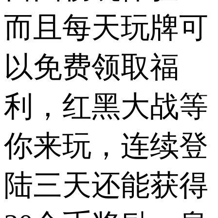
而且每天玩牌可
以免费领取福
利，红黑大战等
你来玩，连续登
陆三天还能获得