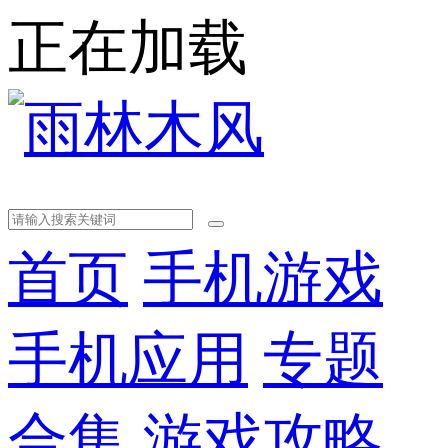
正在加载
首页
手机游戏
手机应用
专题
合集
游戏攻略