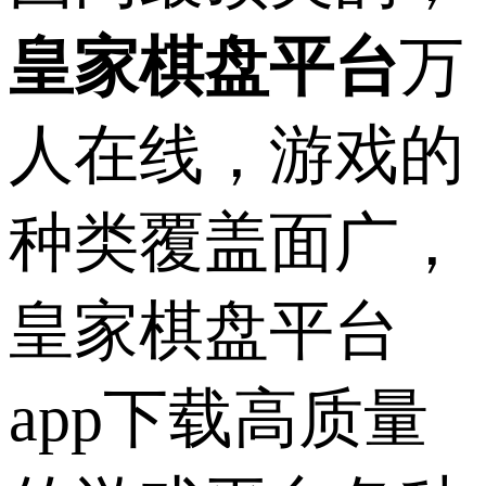
皇家棋盘平台
万
人在线，游戏的
种类覆盖面广，
皇家棋盘平台
app下载高质量