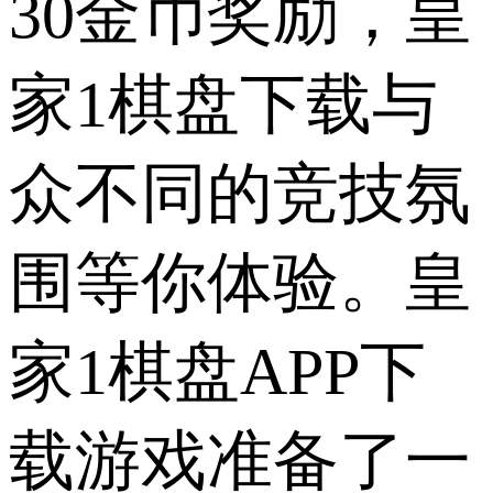
30金币奖励，皇
家1棋盘下载与
众不同的竞技氛
围等你体验。皇
家1棋盘APP下
载游戏准备了一