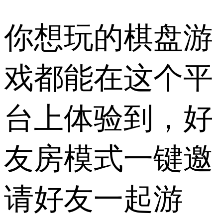
你想玩的棋盘游
戏都能在这个平
台上体验到，好
友房模式一键邀
请好友一起游