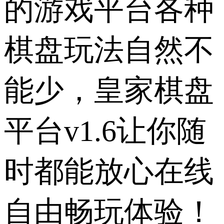
的游戏平台各种
棋盘玩法自然不
能少，皇家棋盘
平台v1.6让你随
时都能放心在线
自由畅玩体验！