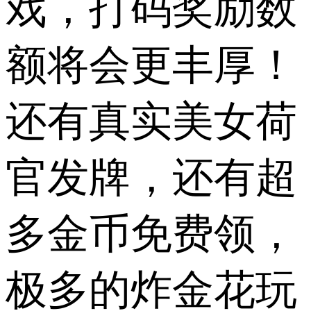
戏，打码奖励数
额将会更丰厚！
还有真实美女荷
官发牌，还有超
多金币免费领，
极多的炸金花玩