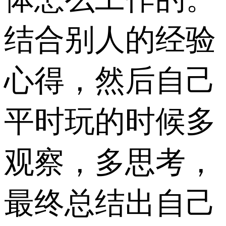
结合别人的经验
心得，然后自己
平时玩的时候多
观察，多思考，
最终总结出自己