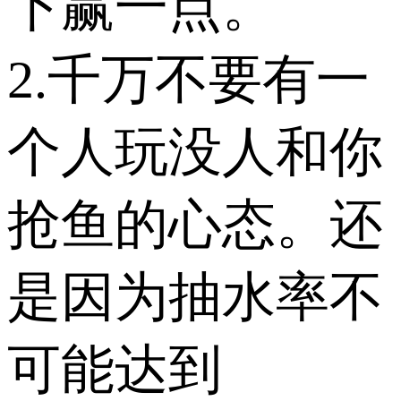
下赢一点。
2.千万不要有一
个人玩没人和你
抢鱼的心态。还
是因为抽水率不
可能达到