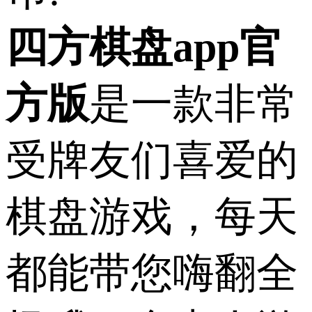
四方棋盘app官
方版
是一款非常
受牌友们喜爱的
棋盘游戏，每天
都能带您嗨翻全