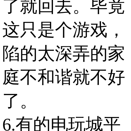
了就回去。毕竟
这只是个游戏，
陷的太深弄的家
庭不和谐就不好
了。
6.有的电玩城平