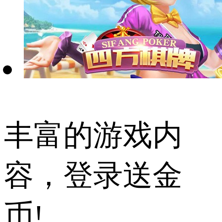
丰富的游戏内
容，登录送金
币!