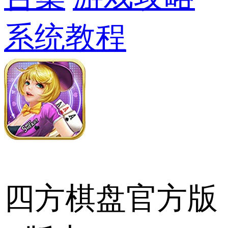
系统教程
四方棋盘官方版