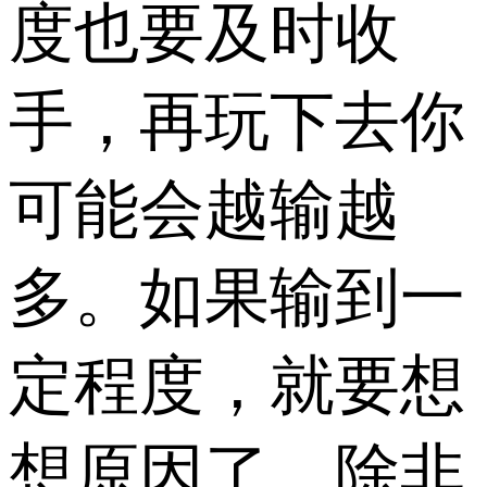
度也要及时收
手，再玩下去你
可能会越输越
多。如果输到一
定程度，就要想
想原因了。除非