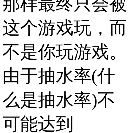
那样最终只会被
这个游戏玩，而
不是你玩游戏。
由于抽水率(什
么是抽水率)不
可能达到