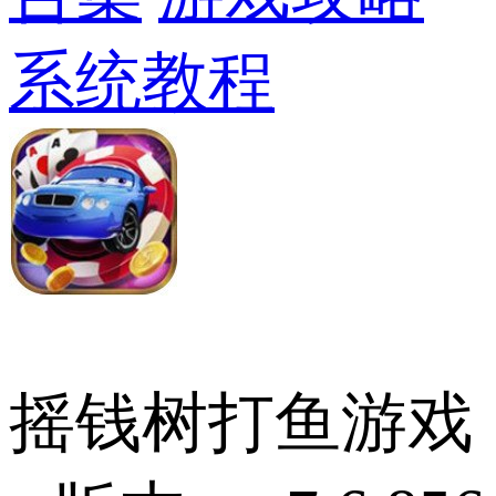
系统教程
摇钱树打鱼游戏