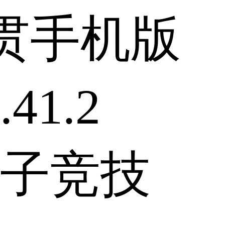
贯手机版
41.2
子竞技