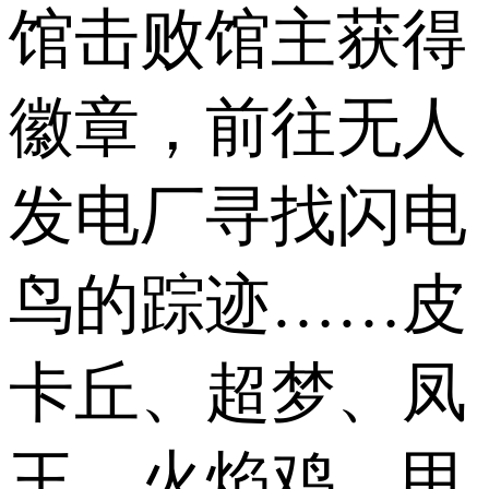
馆击败馆主获得
徽章，前往无人
发电厂寻找闪电
鸟的踪迹……皮
卡丘、超梦、凤
王、火焰鸡、甲