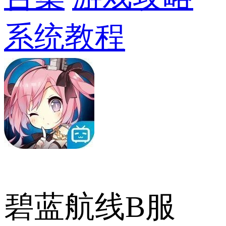
系统教程
碧蓝航线B服