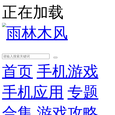
正在加载
首页
手机游戏
手机应用
专题
合集
游戏攻略