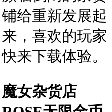
铺给重新发展起
来，喜欢的玩家
快来下载体验。
魔女杂货店
ROSE无限金币