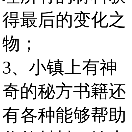
得最后的变化之
物；
3、小镇上有神
奇的秘方书籍还
有各种能够帮助