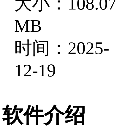
大小：108.07
MB
时间：2025-
12-19
软件介绍