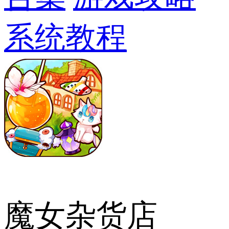
系统教程
魔女杂货店