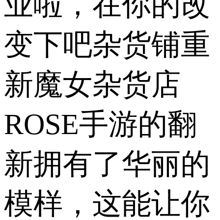
业啦，在你的改
变下吧杂货铺重
新魔女杂货店
ROSE手游的翻
新拥有了华丽的
模样，这能让你