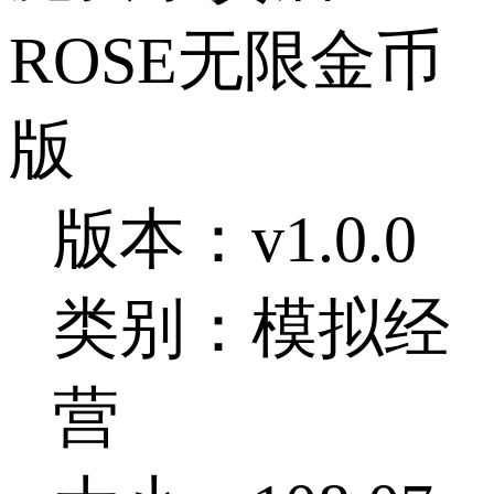
ROSE无限金币
版
版本：v1.0.0
类别：模拟经
营