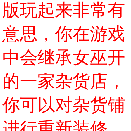
版玩起来非常有
意思，你在游戏
中会继承女巫开
的一家杂货店，
你可以对杂货铺
进行重新装修，