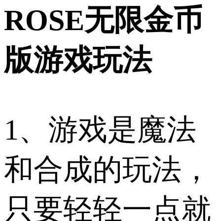
ROSE无限金币
版游戏玩法
1、游戏是魔法
和合成的玩法，
只要轻轻一点就