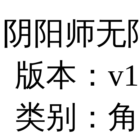
阴阳师无限
版本：v1.
类别：角