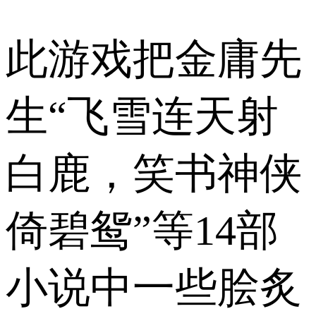
此游戏把金庸先
生“飞雪连天射
白鹿，笑书神侠
倚碧鸳”等14部
小说中一些脍炙