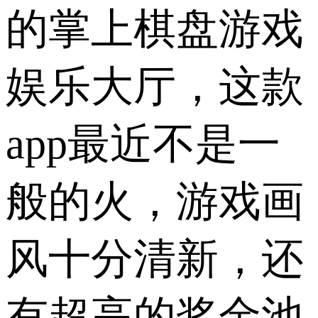
的掌上棋盘游戏
娱乐大厅，这款
app最近不是一
般的火，游戏画
风十分清新，还
有超高的奖金池