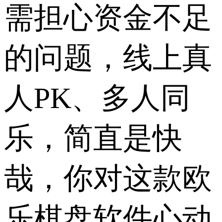
需担心资金不足
的问题，线上真
人PK、多人同
乐，简直是快
哉，你对这款欧
乐棋盘软件心动