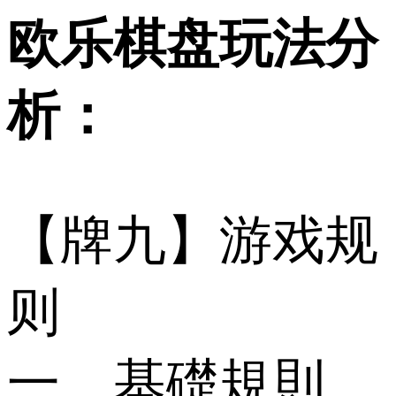
欧乐棋盘玩法分
析：
【牌九】游戏规
则
一、基礎規則