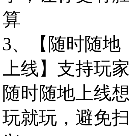
算
3、【随时随地
上线】支持玩家
随时随地上线想
玩就玩，避免扫