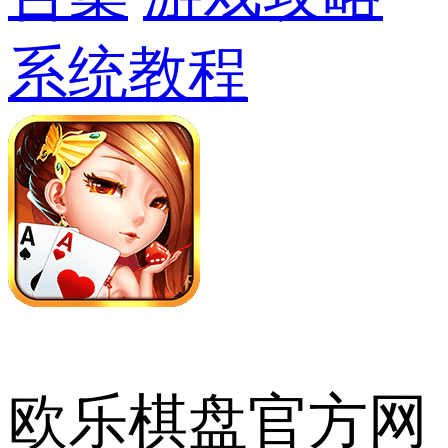
系统教程
欧乐棋盘官方网