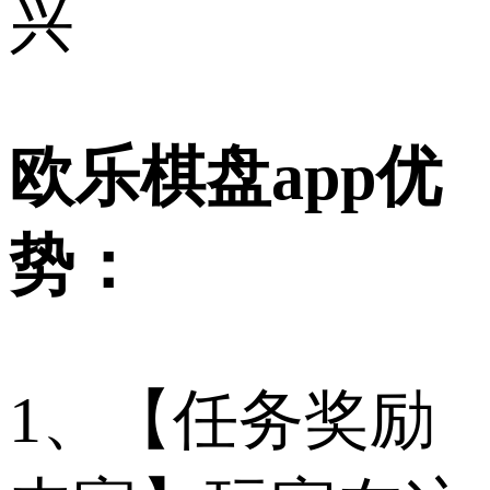
兴
欧乐棋盘app优
势：
1、【任务奖励