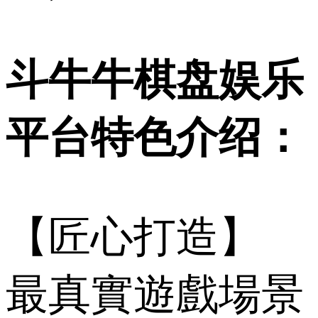
斗牛牛棋盘娱乐
平台特色介绍：
【匠心打造】
最真實遊戲場景