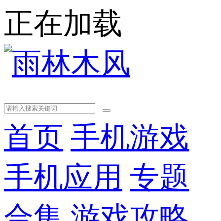
正在加载
首页
手机游戏
手机应用
专题
合集
游戏攻略