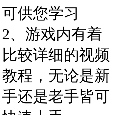
可供您学习
2、游戏内有着
比较详细的视频
教程，无论是新
手还是老手皆可