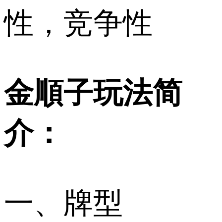
性，竞争性
金順子玩法简
介：
一、牌型