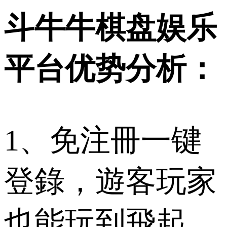
斗牛牛棋盘娱乐
平台优势分析：
1、免注冊一键
登錄，遊客玩家
也能玩到飛起，