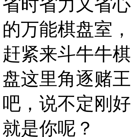
省时省力又省心
的万能棋盘室，
赶紧来斗牛牛棋
盘这里角逐赌王
吧，说不定刚好
就是你呢？