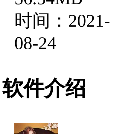
时间：2021-
08-24
软件介绍