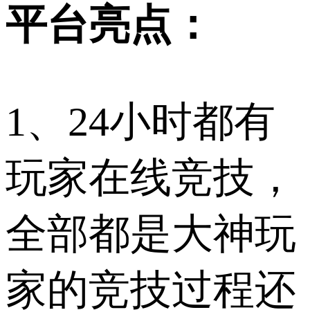
平台亮点：
1、24小时都有
玩家在线竞技，
全部都是大神玩
家的竞技过程还