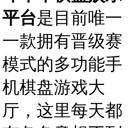
平台
是目前唯一
一款拥有晋级赛
模式的多功能手
机棋盘游戏大
厅，这里每天都