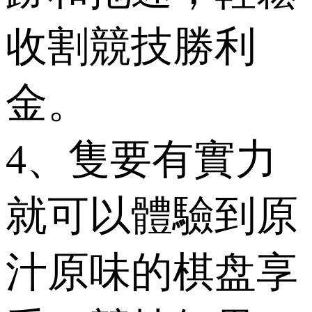
收割競技勝利
金。
4、隻要有實力
就可以體驗到原
汁原味的棋盘享