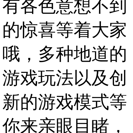
有各色意想不到
的惊喜等着大家
哦，多种地道的
游戏玩法以及创
新的游戏模式等
你来亲眼目睹，