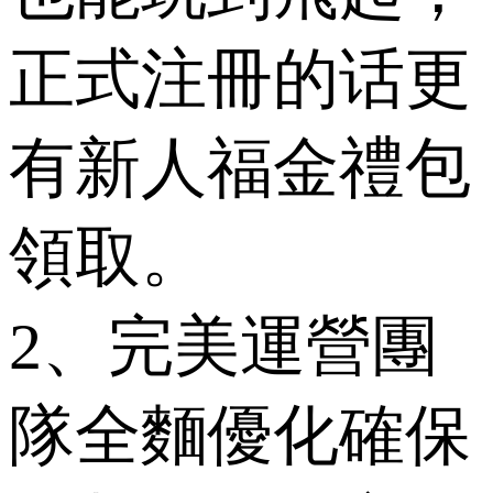
正式注冊的话更
有新人福金禮包
領取。
2、完美運營團
隊全麵優化確保