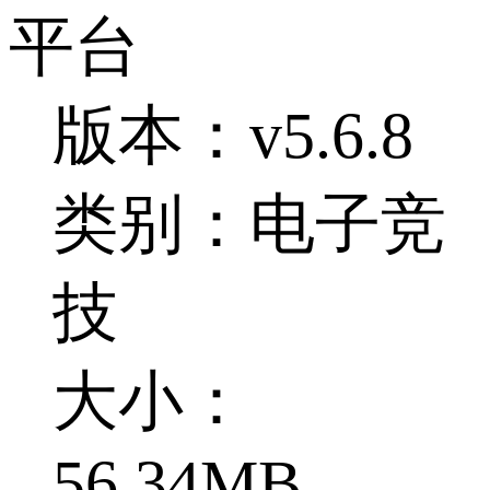
平台
版本：v5.6.8
类别：电子竞
技
大小：
56.34MB