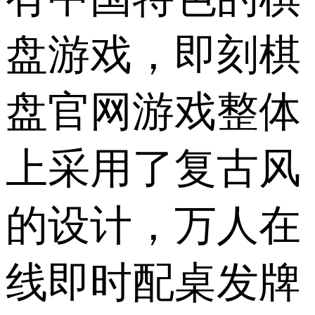
盘游戏，即刻棋
盘官网游戏整体
上采用了复古风
的设计，万人在
线即时配桌发牌