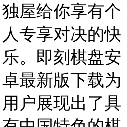
独屋给你享有个
人专享对决的快
乐。即刻棋盘安
卓最新版下载为
用户展现出了具
有中国特色的棋