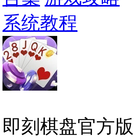
系统教程
即刻棋盘官方版