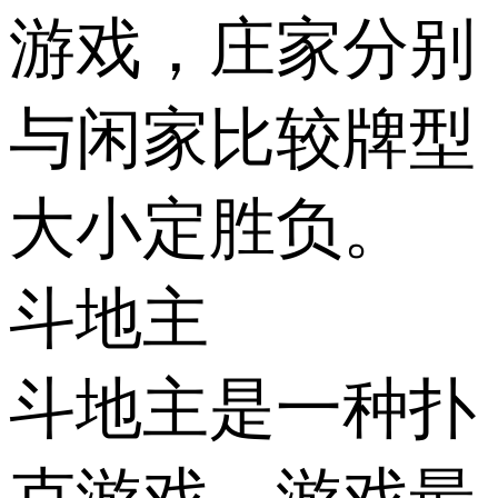
游戏，庄家分别
与闲家比较牌型
大小定胜负。
斗地主
斗地主是一种扑