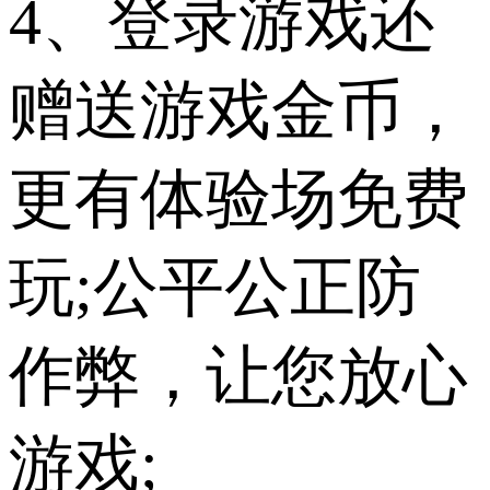
4、登录游戏还
赠送游戏金币，
更有体验场免费
玩;公平公正防
作弊，让您放心
游戏;