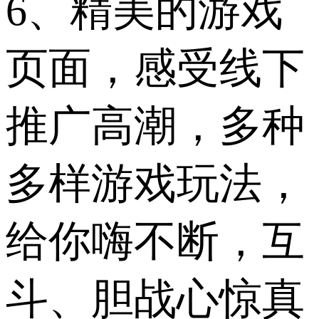
6、精美的游戏
页面，感受线下
推广高潮，多种
多样游戏玩法，
给你嗨不断，互
斗、胆战心惊真