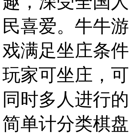
趣，深受全国人
民喜爱。牛牛游
戏满足坐庄条件
玩家可坐庄，可
同时多人进行的
简单计分类棋盘