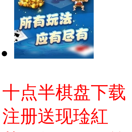
十点半棋盘下载
注册送现琻紅