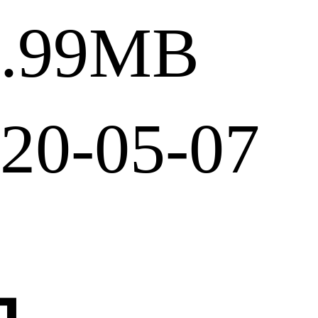
.99MB
0-05-07