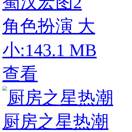
蜀汉宏图2
角色扮演
大
小:143.1 MB
查看
厨房之星热潮