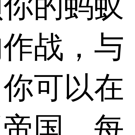
领你的蚂蚁
内作战，与
，你可以在
蚁帝国，每