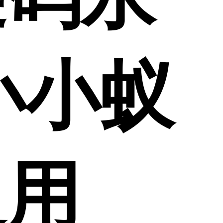
 小小蚁
通用