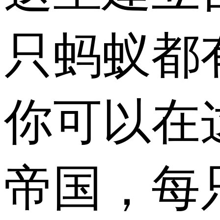
只蚂蚁都
你可以在
帝国，每