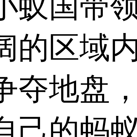
小小蚁国带
阔的区域
争夺地盘
自己的蚂