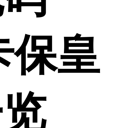
卡卡保皇
一览