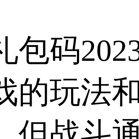
包码202
戏的玩法
，但战斗