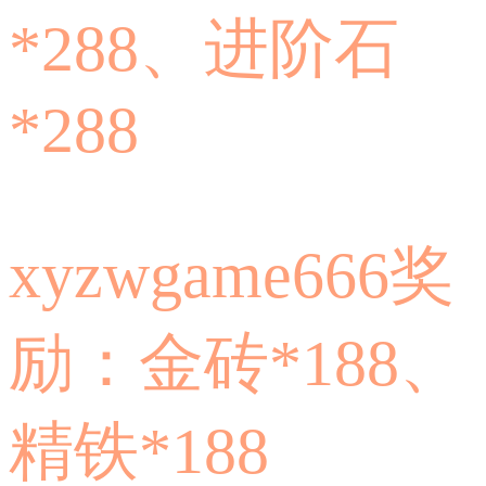
*288、进阶石
*288
xyzwgame666奖
励：金砖*188、
精铁*188