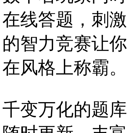
在线答题，刺激
的智力竞赛让你
在风格上称霸。
千变万化的题库