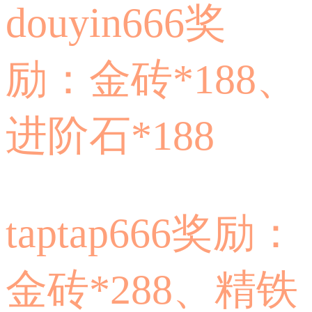
douyin666奖
励：金砖*188、
进阶石*188
taptap666奖励：
金砖*288、精铁