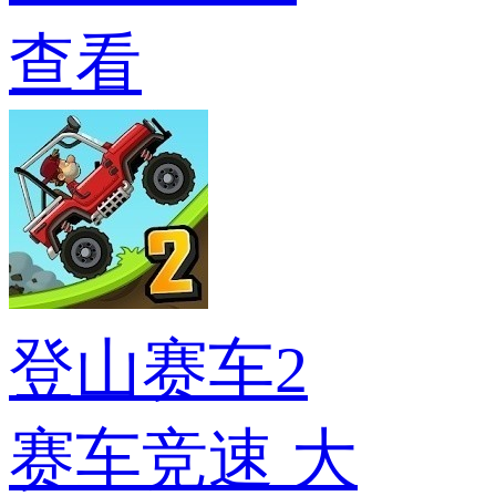
查看
登山赛车2
赛车竞速
大