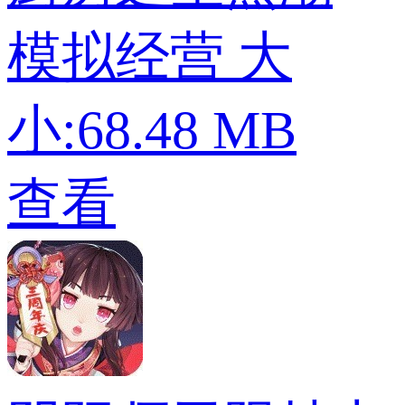
模拟经营
大
小:68.48 MB
查看