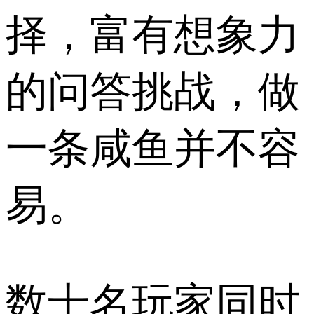
择，富有想象力
的问答挑战，做
一条咸鱼并不容
易。
数十名玩家同时