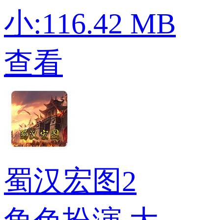
小:116.42 MB
查看
蜀汉宏图2