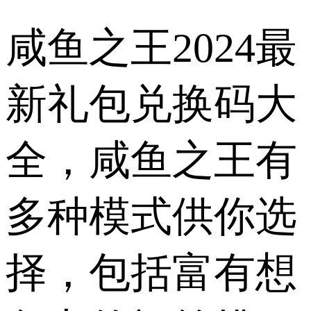
咸鱼之王2024最
新礼包兑换码大
全，咸鱼之王有
多种模式供你选
择，包括富有想