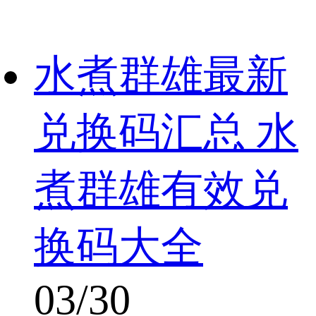
水煮群雄最新
兑换码汇总 水
煮群雄有效兑
换码大全
03/30