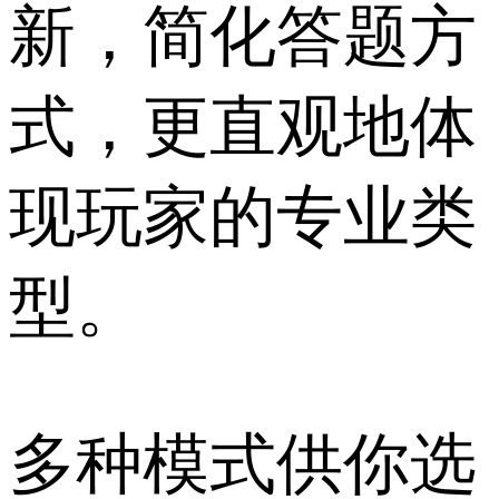
新，简化答题方
式，更直观地体
现玩家的专业类
型。
多种模式供你选