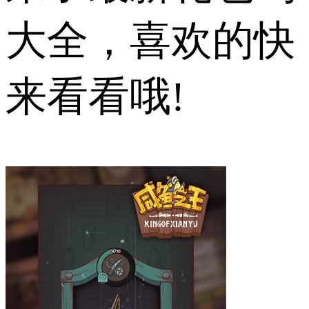
大全，喜欢的快
来看看哦!