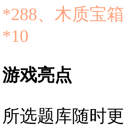
*288、木质宝箱
*10
游戏亮点
所选题库随时更