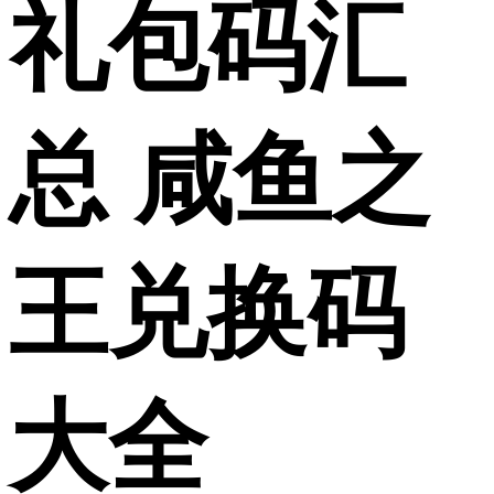
礼包码汇
总 咸鱼之
王兑换码
大全