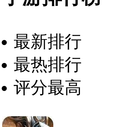
最新排行
最热排行
评分最高