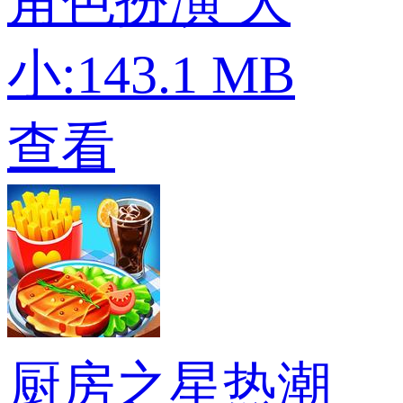
角色扮演
大
小:143.1 MB
查看
厨房之星热潮