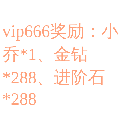
vip666奖励：小
乔*1、金钻
*288、进阶石
*288