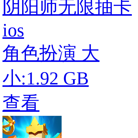
阴阳师无限抽卡
ios
角色扮演
大
小:1.92 GB
查看