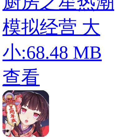
厨房之星热潮
模拟经营
大
小:68.48 MB
查看