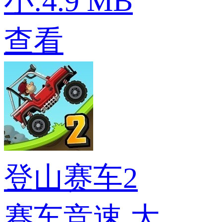
小:4.9 MB
查看
登山赛车2
赛车竞速
大