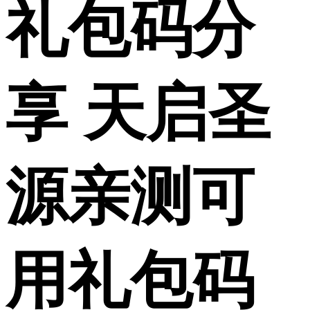
礼包码分
享 天启圣
源亲测可
用礼包码