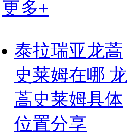
更多+
泰拉瑞亚龙蒿
史莱姆在哪 龙
蒿史莱姆具体
位置分享