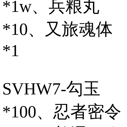
*1w、兵粮丸
*10、又旅魂体
*1
SVHW7-勾玉
*100、忍者密令