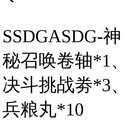
SSDGASDG-神
秘召唤卷轴*1、
决斗挑战劵*3、
兵粮丸*10