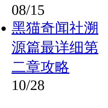
08/15
黑猫奇闻社溯
源篇最详细第
二章攻略
10/28