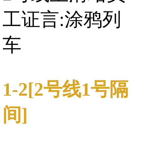
工证言:涂鸦列
车
1-2[2号线1号隔
间]