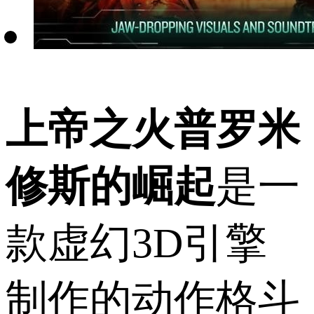
上帝之火普罗米
修斯的崛起
是一
款虚幻3D引擎
制作的动作格斗