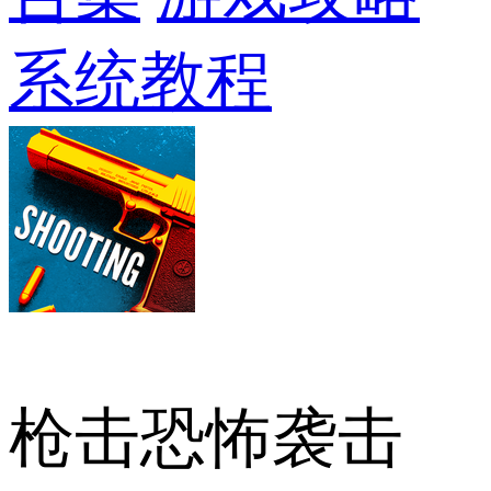
系统教程
枪击恐怖袭击