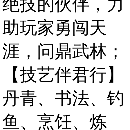
绝技的伙伴，力
助玩家勇闯天
涯，问鼎武林；
【技艺伴君行】
丹青、书法、钓
鱼、烹饪、炼