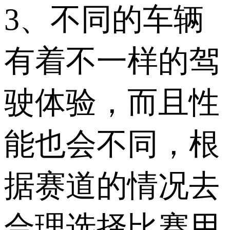
3、不同的车辆
有着不一样的驾
驶体验，而且性
能也会不同，根
据赛道的情况去
合理选择比赛用