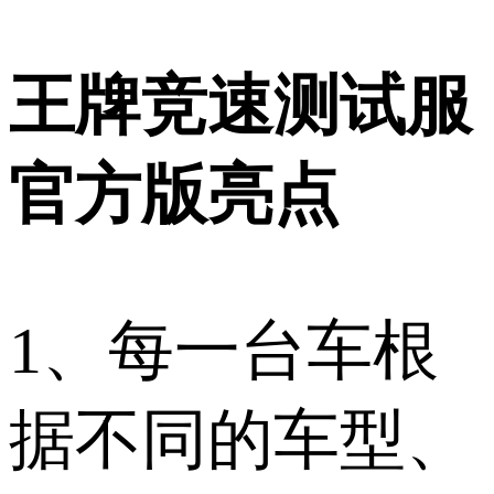
王牌竞速测试服
官方版亮点
1、每一台车根
据不同的车型、