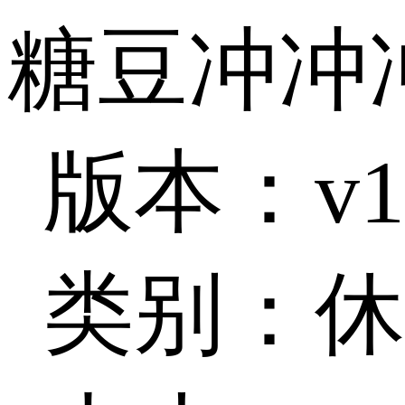
糖豆冲冲
版本：v1.
类别：休