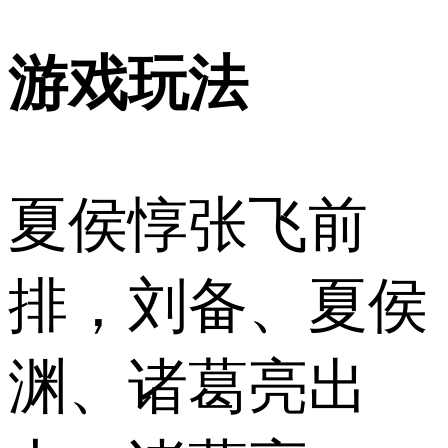
游戏玩法
夏侯惇张飞前
排，刘备、夏侯
渊、诸葛亮出