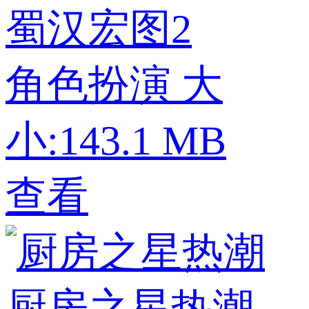
蜀汉宏图2
角色扮演
大
小:143.1 MB
查看
厨房之星热潮