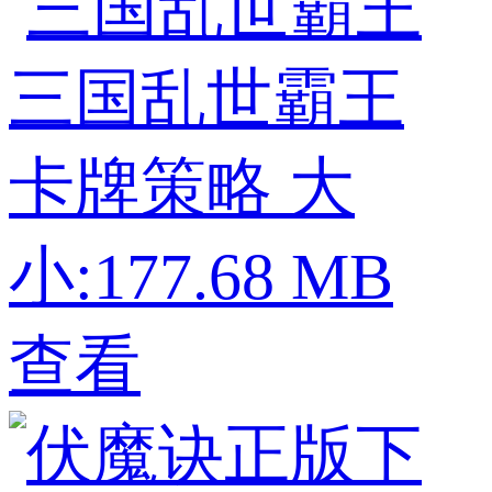
三国乱世霸王
卡牌策略
大
小:177.68 MB
查看