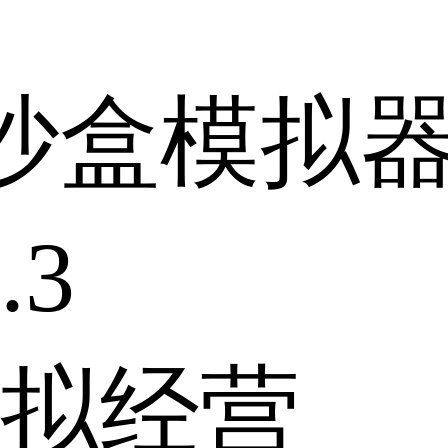
沙盒模拟
.3
拟经营