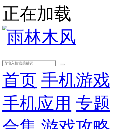
正在加载
首页
手机游戏
手机应用
专题
合集
游戏攻略