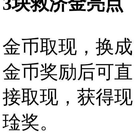
3块救济金亮点
金币取现，换成
金币奖励后可直
接取现，获得现
琻奖。