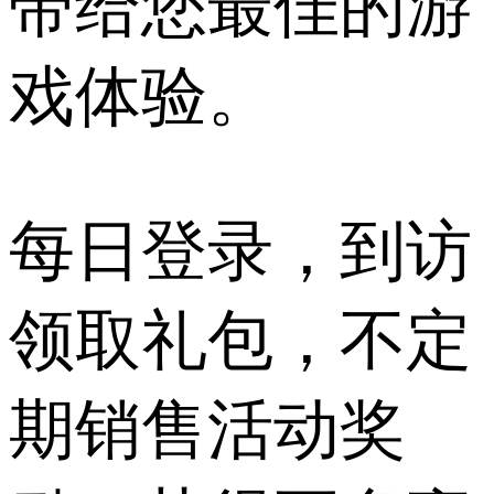
带给您最佳的游
戏体验。
每日登录，到访
领取礼包，不定
期销售活动奖