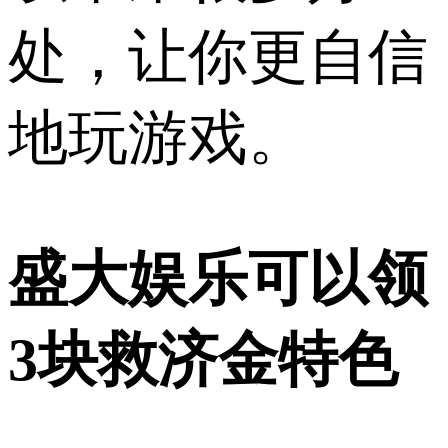
处，让你更自信
地玩游戏。
盛大娱乐可以领
3块救济金特色