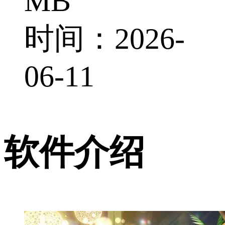
MB
时间：2026-
06-11
软件介绍