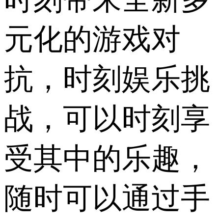
元化的游戏对
抗，时刻娱乐挑
战，可以时刻享
受其中的乐趣，
随时可以通过手