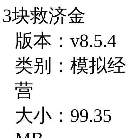
3块救济金
版本：v8.5.4
类别：模拟经
营
大小：99.35