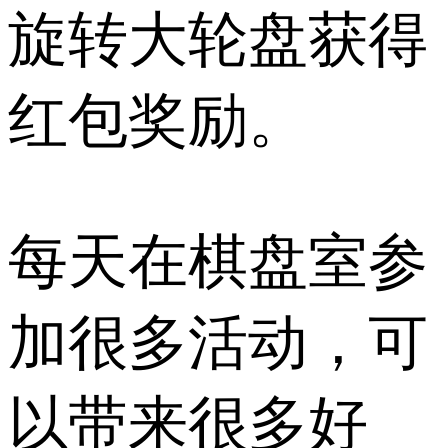
旋转大轮盘获得
红包奖励。
每天在棋盘室参
加很多活动，可
以带来很多好